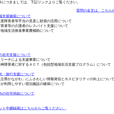
につきましては、下記リンクよりご覧ください。
質問の全文は、こちら
域支援施策について
重度障害者等手当の見直し財源の活用について
障害者等の介護者のレスパイト支援について
者地域生活推進事業費補助について
の在宅支援について
トリーチによる支援事業について
精神障害者に対するＡＣＴ（包括型地域生活支援プログラム）について
光・旅行支援について
光立県かながわ」にふさわしい情報発信とホスピタリティの向上につい
者が利用しやすい宿泊施設の確保について
めの住宅供給について
ット中継録画はこちらからご覧ください。