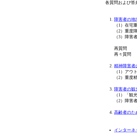
各質問および答弁
障害者の地
（1）在宅
（2）重度
（3）障害
再質問
再々質問
精神障害者
（1）アウ
（2）重度
障害者の観
（1）「観
（2）障害
高齢者のた
インターネ