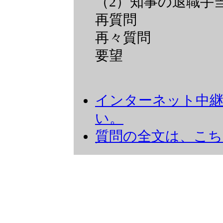
（2）知事の退職手
再質問
再々質問
要望
インターネット中
い。
質問の全文は、こ