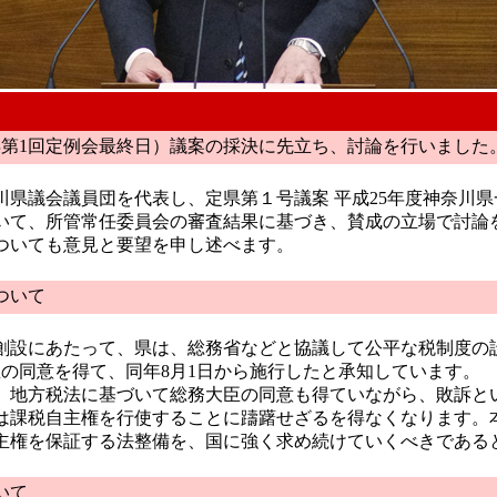
5年第1回定例会最終日）議案の採決に先立ち、討論を行いました
県議会議員団を代表し、定県第１号議案 平成25年度神奈川県
いて、所管常任委員会の審査結果に基づき、賛成の立場で討論
ついても意見と要望を申し述べます。
ついて
設にあたって、県は、総務省などと協議して公平な税制度の設
臣の同意を得て、同年8月1日から施行したと承知しています。
地方税法に基づいて総務大臣の同意も得ていながら、敗訴と
は課税自主権を行使することに躊躇せざるを得なくなります。
主権を保証する法整備を、国に強く求め続けていくべきである
いて