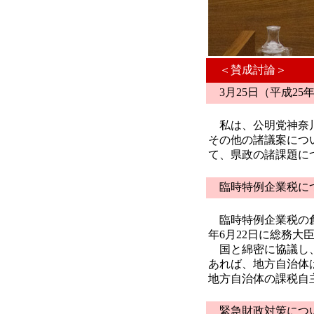
＜賛成討論＞
3月25日（平成2
私は、公明党神奈川
その他の諸議案につ
て、県政の諸課題に
臨時特例企業税に
臨時特例企業税の創
年6月22日に総務大
国と綿密に協議し、
あれば、地方自治体
地方自治体の課税自
緊急財政対策につ