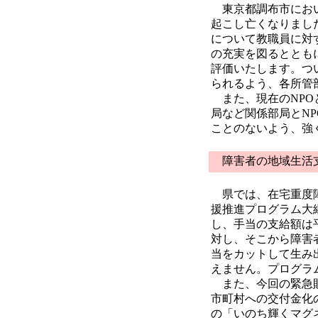
東京都調布市におい
起こし亡くなりまし
について教職員に対
の充実を図るととも
評価いたします。つ
られるよう、各所管
また、現在のNPO
局など関係部局とN
ことのないよう、強
障害者の地域生活
県では、在宅重度障
援推進プログラム大
し、手当の支給額は平
対し、そこから障害
当をカットして生み
えません。プログラ
また、今回の緊急財
市町村への交付金化
の「いのち輝くマグ