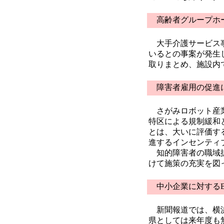
高齢者グループホー
大手介護サービス事
いるとの事案が発生
取りまとめ、施設内
障害者雇用の促進
さがみロボット産業
特区による規制緩和
とは、大いに評価す
進するインセンティ
知的障害者の職域拡
けて施策の充実を図
中小企業に対するB
新聞報道では、横浜
県としては来年度も