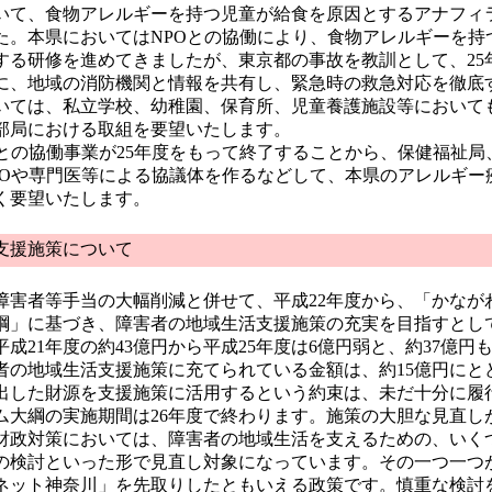
て、食物アレルギーを持つ児童が給食を原因とするアナフィ
た。本県においてはNPOとの協働により、食物アレルギーを持
する研修を進めてきましたが、東京都の事故を教訓として、25
に、地域の消防機関と情報を共有し、緊急時の救急対応を徹底
いては、私立学校、幼稚園、保育所、児童養護施設等において
部局における取組を要望いたします。
との協働事業が25年度をもって終了することから、保健福祉局
POや専門医等による協議体を作るなどして、本県のアレルギー
く要望いたします。
支援施策について
害者等手当の大幅削減と併せて、平成22年度から、「かなが
綱」に基づき、障害者の地域生活支援施策の充実を目指すとし
成21年度の約43億円から平成25年度は6億円弱と、約37億円
者の地域生活支援施策に充てられている金額は、約15億円にと
出した財源を支援施策に活用するという約束は、未だ十分に履
ム大綱の実施期間は26年度で終わります。施策の大胆な見直し
政対策においては、障害者の地域生活を支えるための、いく
の検討といった形で見直し対象になっています。その一つ一つ
ネット神奈川」を先取りしたともいえる政策です。慎重な検討