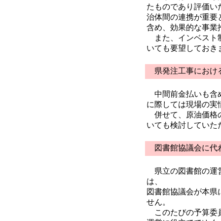
たものであり評価い
治体間の連携が重要
含め、効果的な事業
また、インベスト制
いても要望しておき
県発注工事における
中間前金払いも含め
に際しては現場の実
併せて、原油価格の
いても検討していた
図書館協議会に代
県立の図書館の運営
は、
図書館協議会が本県
せん。
このたびの予算委員