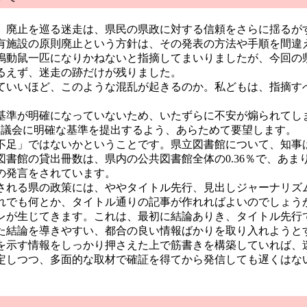
廃止を巡る迷走は、県民の県政に対する信頼をさらに揺るが
有施設の原則廃止という方針は、その発表の方法や手順を間違
鳴動鼠一匹になりかねないと指摘してまいりましたが、今回の
るえず、迷走の跡だけが残りました。
いいほど、このような混乱が起きるのか。私どもは、指摘す
準が明確になっていないため、いたずらに不安が煽られてし
月議会に明確な基準を提出するよう、あらためて要望します。
足」ではないかということです。県立図書館について、知事
図書館の貸出冊数は、県内の公共図書館全体の0.36％で、あま
の発言をされています。
れる県の政策には、ややタイトル先行、見出しジャーナリズ
れでも何とか、タイトル通りの記事が作れればよいのでしょう
レが生じてきます。これは、最初に結論ありき、タイトル先行
た結論を導きやすい、都合の良い情報ばかりを取り入れようと
を示す情報をしっかり押さえた上で筋書きを構築していれば、
定しつつ、多面的な取材で確証を得てから発信しても遅くはな
。