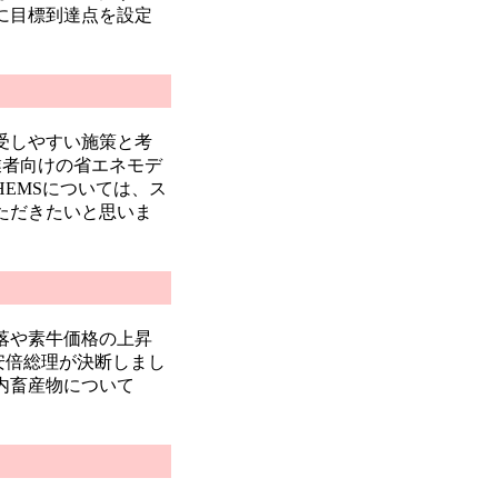
に目標到達点を設定
受しやすい施策と考
業者向けの省エネモデ
EMSについては、ス
ただきたいと思いま
落や素牛価格の上昇
安倍総理が決断しまし
内畜産物について