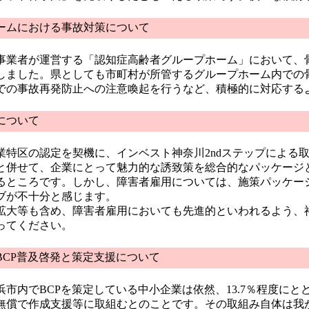
ムにおける事故対策について
業者が運営する「認知症高齢者グループホーム」において、
しました。県としても市町村が所管するグループホーム内での
での事故再発防止への注意喚起を行うなど、積極的に対応する
について
特区の認定を契機に、インベスト神奈川2ndステップによる
と併せて、企業にとって魅力的な誘致策を総合的なパッケージ
るところです。しかし、障害者雇用については、施策パッケー
ブが不十分と感じます。
大等も含め、障害者雇用においても先進的といわれるよう、
ってください。
CP普及啓発と策定支援について
市内でBCPを策定している中小企業は依然、13.7％程度にと
無償で作成支援等に取組むとのことです。その取組み自体は我