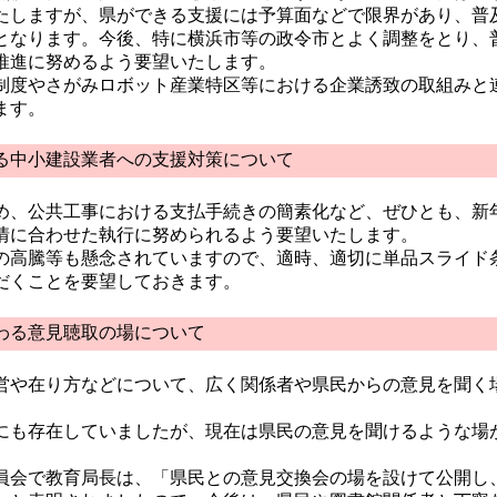
たしますが、県ができる支援には予算面などで限界があり、普
となります。今後、特に横浜市等の政令市とよく調整をとり、
推進に努めるよう要望いたします。
度やさがみロボット産業特区等における企業誘致の取組みと
ます。
中小建設業者への支援対策について
、公共工事における支払手続きの簡素化など、ぜひとも、新
情に合わせた執行に努められるよう要望いたします。
高騰等も懸念されていますので、適時、適切に単品スライド
だくことを要望しておきます。
わる意見聴取の場について
や在り方などについて、広く関係者や県民からの意見を聞く
にも存在していましたが、現在は県民の意見を聞けるような場
会で教育局長は、「県民との意見交換会の場を設けて公開し