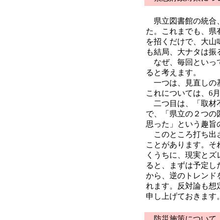
県立図書館の統合、
た。これまでも、県
を招くだけで、大山
も結局、大ナタは振
なぜ、毎回といって
ると考えます。
一つは、見直しの基
これについては、6
二つ目は、「取材不
で、「県立の２つの
思った」という趣旨
このところ打ち出さ
ことがあります。そ
くうちに、現実とズ
ると、まずは予定し
から、逆のトレンド
れます。反対論も想
申し上げておきます
防災施策について