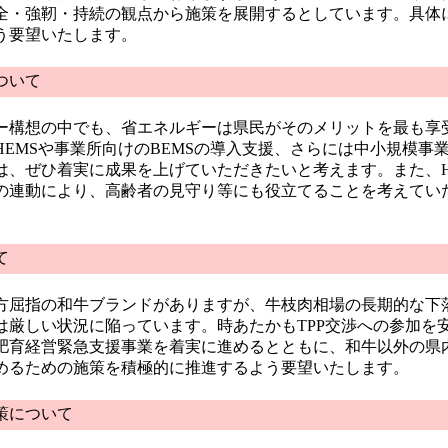
全・強靭・持続の観点から施策を展開するとしています。具体
う要望いたします。
ついて
構想の中でも、省エネルギーは県民がそのメリットを最も享
HEMSや事業所向けのBEMSの導入支援、さらには中小規模事
は、ぜひ着実に成果を上げていただきたいと考えます。また、H
の連動により、高齢者の見守り等にも役立てることを考えてい
て
屈指の和牛ブランドがありますが、牛枝肉相場の長期的な下
は厳しい状況に陥っています。時あたかもTPP交渉への参加を
肥育経営緊急支援事業を着実に進めるとともに、和牛以外の県
めるための施策を積極的に推進するよう要望いたします。
策について