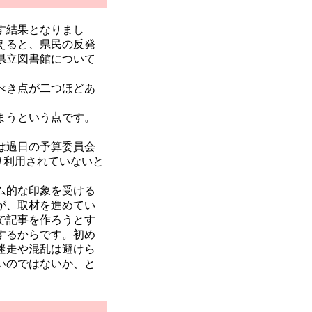
す結果となりまし
えると、県民の反発
県立図書館について
べき点が二つほどあ
まうという点です。
は過日の予算委員会
り利用されていないと
ム的な印象を受ける
が、取材を進めてい
で記事を作ろうとす
するからです。初め
迷走や混乱は避けら
いのではないか、と