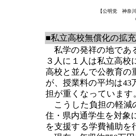
【公明党 神奈
■私立高校無償化の拡
私学の発祥の地である
３人に１人は私立高校
高校と並んで公教育の
が、授業料の平均は43万
担が重くなっています
こうした負担の軽減の
住・県内通学生を対象
を支援する学費補助を