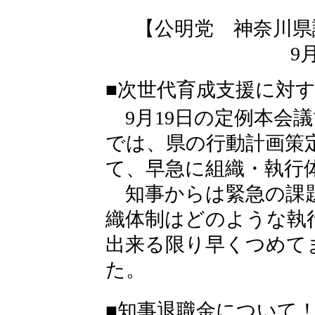
【公明党 神奈川県
9
■次世代育成支援に対
9月19日の定例本会
では、県の行動計画策
て、早急に組織・執行
知事からは緊急の課題
織体制はどのような執
出来る限り早くつめて
た。
■知事退職金について